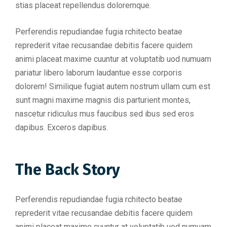
stias placeat repellendus doloremque.
Perferendis repudiandae fugia rchitecto beatae
reprederit vitae recusandae debitis facere quidem
animi placeat maxime cuuntur at voluptatib uod numuam
pariatur libero laborum laudantue esse corporis
dolorem! Similique fugiat autem nostrum ullam cum est
sunt magni maxime magnis dis parturient montes,
nascetur ridiculus mus faucibus sed ibus sed eros
dapibus. Exceros dapibus.
The Back Story
Perferendis repudiandae fugia rchitecto beatae
reprederit vitae recusandae debitis facere quidem
animi placeat maxime cuuntur at voluptatib uod numuam