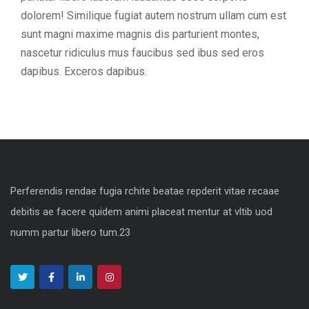
dolorem! Similique fugiat autem nostrum ullam cum est
sunt magni maxime magnis dis parturient montes,
nascetur ridiculus mus faucibus sed ibus sed eros
dapibus. Exceros dapibus.
Perferendis rendae fugia rchite beatae repderit vitae recaae
debitis ae facere quidem animi placeat mentur at vltib uod
numm partur libero tum.23