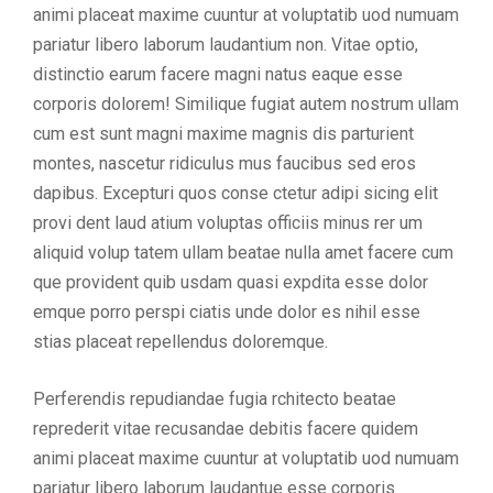
animi placeat maxime cuuntur at voluptatib uod numuam
pariatur libero laborum laudantium non. Vitae optio,
distinctio earum facere magni natus eaque esse
corporis dolorem! Similique fugiat autem nostrum ullam
cum est sunt magni maxime magnis dis parturient
montes, nascetur ridiculus mus faucibus sed eros
dapibus. Excepturi quos conse ctetur adipi sicing elit
provi dent laud atium voluptas officiis minus rer um
aliquid volup tatem ullam beatae nulla amet facere cum
que provident quib usdam quasi expdita esse dolor
emque porro perspi ciatis unde dolor es nihil esse
stias placeat repellendus doloremque.
Perferendis repudiandae fugia rchitecto beatae
reprederit vitae recusandae debitis facere quidem
animi placeat maxime cuuntur at voluptatib uod numuam
pariatur libero laborum laudantue esse corporis