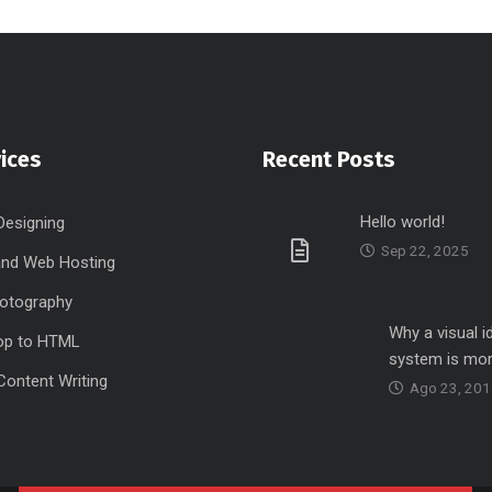
ices
Recent Posts
Hello world!
Designing
Sep 22, 2025
nd Web Hosting
hotography
Why a visual i
op to HTML
system is mo
Content Writing
Ago 23, 20