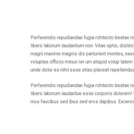
Perferendis repudiandae fugia rchitecto beatae r
libero laborum laudantium non. Vitae optio, dist
magni maxime magnis dis parturient montes, nascet
voluptas officiis minus rer um aliquid volup tat
unde dolor es nihil esse stias placeat repellend
Perferendis repudiandae fugia rchitecto beatae r
libero laborum laudantue esse corporis dolorem! 
mus faucibus sed ibus sed eros dapibus. Excero