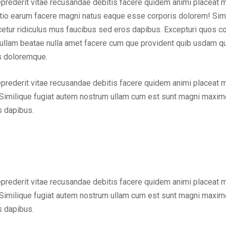
eprederit vitae recusandae debitis facere quidem animi placeat 
inctio earum facere magni natus eaque esse corporis dolorem! Sim
ur ridiculus mus faucibus sed eros dapibus. Excepturi quos cons
em ullam beatae nulla amet facere cum que provident quib usdam q
us doloremque.
eprederit vitae recusandae debitis facere quidem animi placeat 
Similique fugiat autem nostrum ullam cum est sunt magni maxime
s dapibus.
eprederit vitae recusandae debitis facere quidem animi placeat 
Similique fugiat autem nostrum ullam cum est sunt magni maxime
s dapibus.