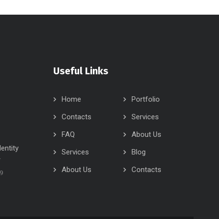
Useful Links
Home
Portfolio
Contacts
Services
FAQ
About Us
dentity
Services
Blog
r
About Us
Contacts
19