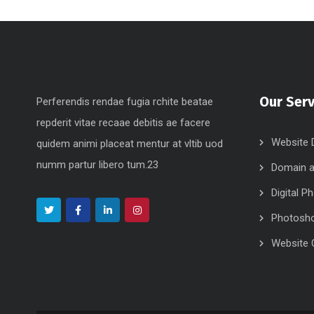
Our Serv
Perferendis rendae fugia rchite beatae
repderit vitae recaae debitis ae facere
Website 
quidem animi placeat mentur at vltib uod
numm partur libero tum.23
Domain a
Digital P
Photosh
Website 