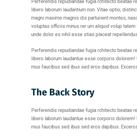
Perferendis repudiandae fugia rchitecto beatae r
libero laborum laudantium non. Vitae optio, dist
magni maxime magnis dis parturient montes, nascet
voluptas officiis minus rer um aliquid volup tat
unde dolor es nihil esse stias placeat repellend
Perferendis repudiandae fugia rchitecto beatae r
libero laborum laudantue esse corporis dolorem! 
mus faucibus sed ibus sed eros dapibus. Excero
The Back Story
Perferendis repudiandae fugia rchitecto beatae r
libero laborum laudantue esse corporis dolorem! 
mus faucibus sed ibus sed eros dapibus. Excero