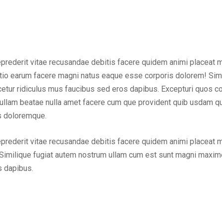
eprederit vitae recusandae debitis facere quidem animi placeat 
inctio earum facere magni natus eaque esse corporis dolorem! Sim
ur ridiculus mus faucibus sed eros dapibus. Excepturi quos cons
em ullam beatae nulla amet facere cum que provident quib usdam q
us doloremque.
eprederit vitae recusandae debitis facere quidem animi placeat 
Similique fugiat autem nostrum ullam cum est sunt magni maxime
s dapibus.