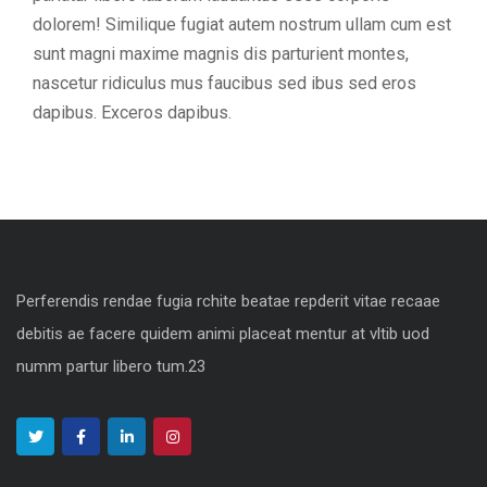
dolorem! Similique fugiat autem nostrum ullam cum est
sunt magni maxime magnis dis parturient montes,
nascetur ridiculus mus faucibus sed ibus sed eros
dapibus. Exceros dapibus.
Perferendis rendae fugia rchite beatae repderit vitae recaae
debitis ae facere quidem animi placeat mentur at vltib uod
numm partur libero tum.23