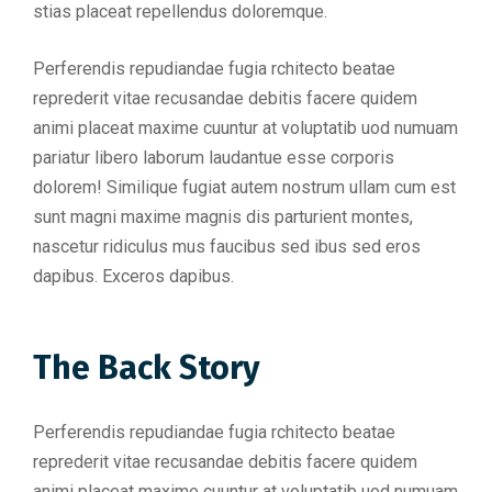
stias placeat repellendus doloremque.
Perferendis repudiandae fugia rchitecto beatae
reprederit vitae recusandae debitis facere quidem
animi placeat maxime cuuntur at voluptatib uod numuam
pariatur libero laborum laudantue esse corporis
dolorem! Similique fugiat autem nostrum ullam cum est
sunt magni maxime magnis dis parturient montes,
nascetur ridiculus mus faucibus sed ibus sed eros
dapibus. Exceros dapibus.
The Back Story
Perferendis repudiandae fugia rchitecto beatae
reprederit vitae recusandae debitis facere quidem
animi placeat maxime cuuntur at voluptatib uod numuam