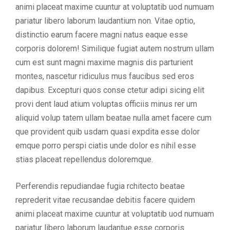
animi placeat maxime cuuntur at voluptatib uod numuam
pariatur libero laborum laudantium non. Vitae optio,
distinctio earum facere magni natus eaque esse
corporis dolorem! Similique fugiat autem nostrum ullam
cum est sunt magni maxime magnis dis parturient
montes, nascetur ridiculus mus faucibus sed eros
dapibus. Excepturi quos conse ctetur adipi sicing elit
provi dent laud atium voluptas officiis minus rer um
aliquid volup tatem ullam beatae nulla amet facere cum
que provident quib usdam quasi expdita esse dolor
emque porro perspi ciatis unde dolor es nihil esse
stias placeat repellendus doloremque.
Perferendis repudiandae fugia rchitecto beatae
reprederit vitae recusandae debitis facere quidem
animi placeat maxime cuuntur at voluptatib uod numuam
pariatur libero laborum laudantue esse corporis