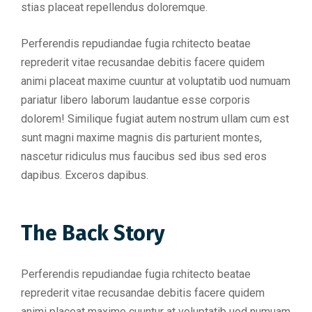
stias placeat repellendus doloremque.
Perferendis repudiandae fugia rchitecto beatae
reprederit vitae recusandae debitis facere quidem
animi placeat maxime cuuntur at voluptatib uod numuam
pariatur libero laborum laudantue esse corporis
dolorem! Similique fugiat autem nostrum ullam cum est
sunt magni maxime magnis dis parturient montes,
nascetur ridiculus mus faucibus sed ibus sed eros
dapibus. Exceros dapibus.
The Back Story
Perferendis repudiandae fugia rchitecto beatae
reprederit vitae recusandae debitis facere quidem
animi placeat maxime cuuntur at voluptatib uod numuam