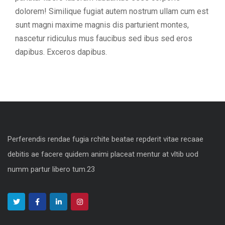
dolorem! Similique fugiat autem nostrum ullam cum est
sunt magni maxime magnis dis parturient montes,
nascetur ridiculus mus faucibus sed ibus sed eros
dapibus. Exceros dapibus.
Perferendis rendae fugia rchite beatae repderit vitae recaae
debitis ae facere quidem animi placeat mentur at vltib uod
numm partur libero tum.23