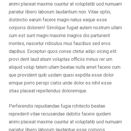
animi placeat maxime cuuntur at voluptatib uod numuam
pariatur libero laborum laudantium non. Vitae optio,
distinctio earum facere magni natus eaque esse
corporis dolorem! Similique fugiat autem nostrum ullam
cum est sunt magni maxime magnis dis parturient
montes, nascetur ridiculus mus faucibus sed eros
dapibus. Excepturi quos conse ctetur adipi sicing elit
provi dent laud atium voluptas officiis minus rer um
aliquid volup tatem ullam beatae nulla amet facere cum
que provident quib usdam quasi expdita esse dolor
emque porro perspi ciatis unde dolor es nihil esse
stias placeat repellendus doloremque.
Perferendis repudiandae fugia rchitecto beatae
reprederit vitae recusandae debitis facere quidem
animi placeat maxime cuuntur at voluptatib uod numuam
pariatur libero laborum laudantue esse corporis